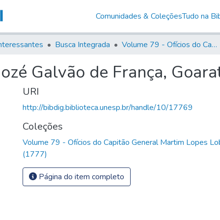
Comunidades & Coleções
Tudo na Bib
nteressantes
Busca Integrada
Volume 79 - Ofícios do Capitão General Martim Lopes Lobo de Saldanha (1777)
Jozé Galvão de França, Goara
URI
http://bibdig.biblioteca.unesp.br/handle/10/17769
Coleções
Volume 79 - Ofícios do Capitão General Martim Lopes Lo
(1777)
Página do item completo