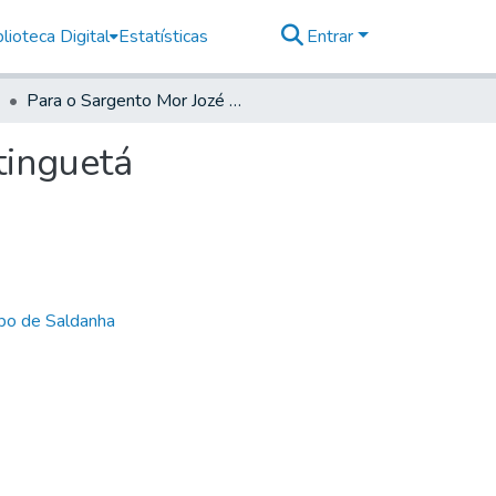
lioteca Digital
Estatísticas
Entrar
Para o Sargento Mor Jozé Galvão de França, Goaratinguetá
tinguetá
bo de Saldanha