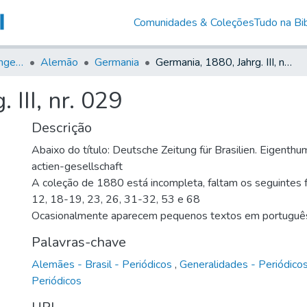
Comunidades & Coleções
Tudo na Bib
Jornais em Língua Estrangeira
Alemão
Germania
Germania, 1880, Jahrg. III, nr. 029
 III, nr. 029
Descrição
Abaixo do título: Deutsche Zeitung für Brasilien. Eigenth
actien-gesellschaft
A coleção de 1880 está incompleta, faltam os seguintes fa
12, 18-19, 23, 26, 31-32, 53 e 68
Ocasionalmente aparecem pequenos textos em portuguê
Palavras-chave
Alemães - Brasil - Periódicos
,
Generalidades - Periódico
Periódicos