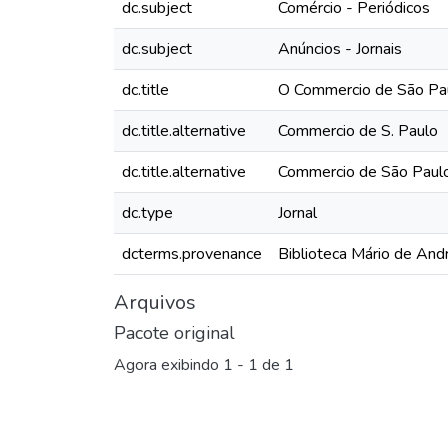
dc.subject
Comércio - Periódicos
dc.subject
Anúncios - Jornais
dc.title
O Commercio de São Paul
dc.title.alternative
Commercio de S. Paulo
dc.title.alternative
Commercio de São Paul
dc.type
Jornal
dcterms.provenance
Biblioteca Mário de And
Arquivos
Pacote original
Agora exibindo
1 - 1 de 1