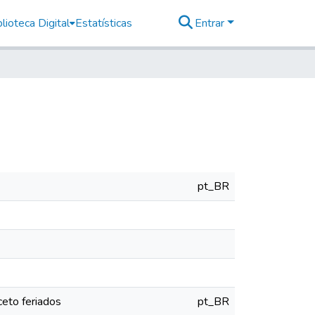
lioteca Digital
Estatísticas
Entrar
pt_BR
eto feriados
pt_BR