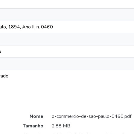
o, 1894, Ano II, n. 0460
o
rade
Nome:
o-commercio-de-sao-paulo-0460.pdf
Tamanho:
2,88 MB