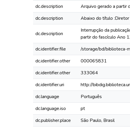
dc.description
Arquivo gerado a partir 
dc.description
Abaixo do título :Diretor
Interrupção da publicaçã
dc.description
partir do fascículo Ano
dc.identifier.file
/storage/bd/biblioteca
dc.identifier.other
000065831
dc.identifier.other
333064
dc.identifier.uri
http://bibdig.biblioteca
dc.language
Português
dc.language.iso
pt
dc.publisher.place
São Paulo, Brasil