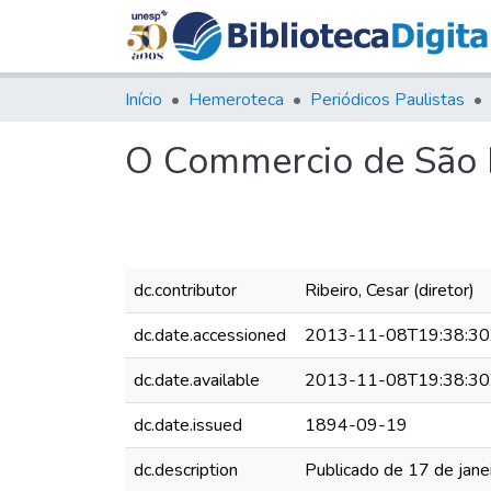
Início
Hemeroteca
Periódicos Paulistas
O Commercio de São P
dc.contributor
Ribeiro, Cesar (diretor)
dc.date.accessioned
2013-11-08T19:38:30
dc.date.available
2013-11-08T19:38:30
dc.date.issued
1894-09-19
dc.description
Publicado de 17 de jane