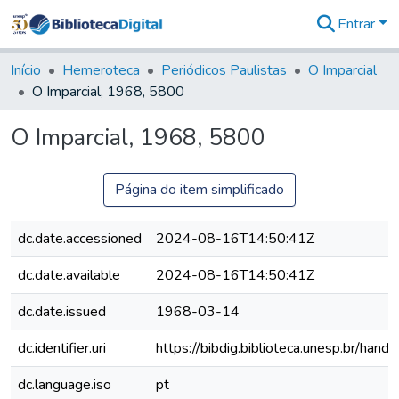
Entrar
Comunidades
&
Início
Hemeroteca
Periódicos Paulistas
O Imparcial
Coleções
O Imparcial, 1968, 5800
Tudo na
Biblioteca
O Imparcial, 1968, 5800
Digital
Estatísticas
Página do item simplificado
dc.date.accessioned
2024-08-16T14:50:41Z
dc.date.available
2024-08-16T14:50:41Z
dc.date.issued
1968-03-14
dc.identifier.uri
https://bibdig.biblioteca.unesp.br/han
dc.language.iso
pt