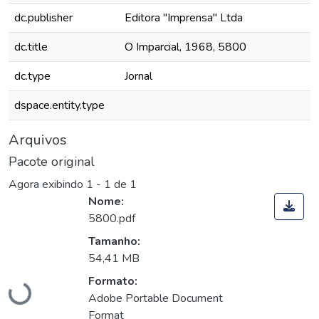
dc.publisher
Editora "Imprensa" Ltda
dc.title
O Imparcial, 1968, 5800
dc.type
Jornal
dspace.entity.type
Arquivos
Pacote original
Agora exibindo
1 - 1 de 1
Nome:
5800.pdf
Tamanho:
Carregando...
54,41 MB
Formato:
Adobe Portable Document
Format