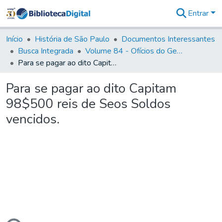
Entrar
Comunidades
&
Início
História de São Paulo
Documentos Interessantes
Coleções
Busca Integrada
Volume 84 - Ofícios do General Martins Lopes de Saldanha (Governador da Capitania): 1782- 1786
Tudo na
Para se pagar ao dito Capitam 98$500 reis de Seos Soldos vencidos.
Biblioteca
Digital
Para se pagar ao dito Capitam
Estatísticas
98$500 reis de Seos Soldos
vencidos.