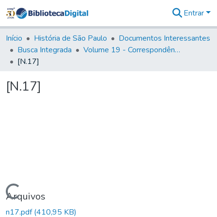
Entrar
Comunidades
&
Início
História de São Paulo
Documentos Interessantes
Coleções
Busca Integrada
Volume 19 - Correspondência do Capital General D. Luiz Antonio de Souza (1767- 70)
Tudo na
[N.17]
Biblioteca
Digital
[N.17]
Estatísticas
Carregando...
Arquivos
n17.pdf
(410,95 KB)