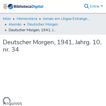
Entrar
Comunidades
&
Início
Hemeroteca
Jornais em Língua Estrangeira
Coleções
Alemão
Deutscher Morgen
Tudo na
Deutscher Morgen, 1941, Jahrg. 10, nr. 34
Biblioteca
Digital
Deutscher Morgen, 1941, Jahrg. 10,
Estatísticas
nr. 34
Arquivos