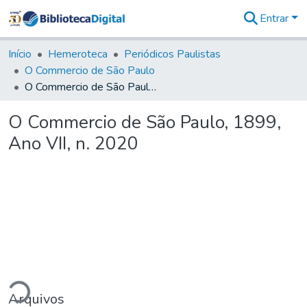
Entrar
Comunidades
&
Início
Hemeroteca
Periódicos Paulistas
Coleções
O Commercio de São Paulo
Tudo na
O Commercio de São Paulo, 1899, Ano VII, n. 2020
Biblioteca
Digital
O Commercio de São Paulo, 1899,
Estatísticas
Ano VII, n. 2020
ando...
Arquivos