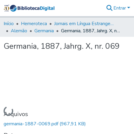
Entrar
Comunidades
&
Início
Hemeroteca
Jornais em Língua Estrangeira
Coleções
Alemão
Germania
Germania, 1887, Jahrg. X, nr. 069
Tudo na
Biblioteca
Germania, 1887, Jahrg. X, nr. 069
Digital
Estatísticas
Carregando...
Arquivos
germania-1887-0069.pdf
(967,91 KB)