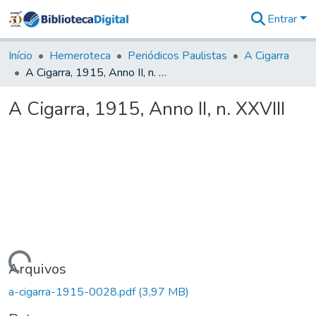
Entrar
Comunidades
&
Início
Hemeroteca
Periódicos Paulistas
A Cigarra
Coleções
A Cigarra, 1915, Anno II, n. XXVIII
Tudo na
Biblioteca
A Cigarra, 1915, Anno II, n. XXVIII
Digital
Estatísticas
Carregando...
Arquivos
a-cigarra-1915-0028.pdf
(3,97 MB)