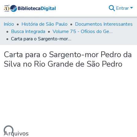
Entrar
Comunidades
&
Início
História de São Paulo
Documentos Interessantes
Coleções
Busca Integrada
Volume 75 - Ofícios do General Martim Lopes Lobo de Saldanha (Governador da Capitania): 1776-1777
Tudo na
Carta para o Sargento-mor Pedro da Silva no Rio Grande de São Pedro
Biblioteca
Digital
Carta para o Sargento-mor Pedro da
Estatísticas
Silva no Rio Grande de São Pedro
Arquivos