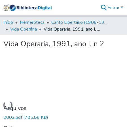
Entrar
Comunidades
&
Início
Hemeroteca
Canto Libertário (1906-1995)
Coleções
Vida Operária
Vida Operaria, 1991, ano I, n 2
Tudo na
Biblioteca
Vida Operaria, 1991, ano I, n 2
Digital
Estatísticas
Carregando...
Arquivos
0002.pdf
(785,86 KB)