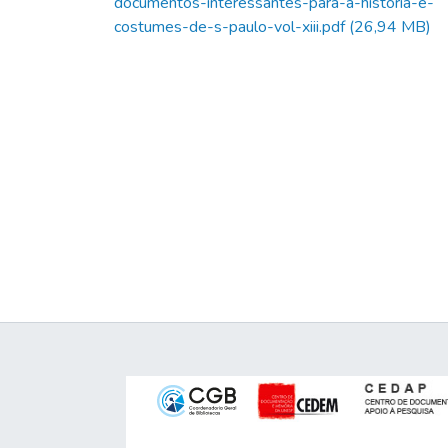
documentos-interessantes-para-a-historia-e-
costumes-de-s-paulo-vol-xiii.pdf
(26,94 MB)