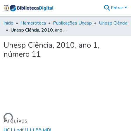
Entrar
Comunidades
&
Início
Hemeroteca
Publicações Unesp
Unesp Ciência
Coleções
Unesp Ciência, 2010, ano 1, número 11
Tudo na
Biblioteca
Unesp Ciência, 2010, ano 1,
Digital
número 11
Estatísticas
gando...
Arquivos
UC11.pdf
(111,88 MB)