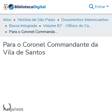
Entrar
Comunidades
&
Início
História de São Paulo
Documentos Interessantes
Coleções
Busca Integrada
Volume 87 - Ofícios do Capitão General Antonio Manoel de Melo Castro e Mendonça (1797- 1801)
Tudo na
Para o Coronel Commandante da Vila de Santos
Biblioteca
Digital
Para o Coronel Commandante da
Estatísticas
Vila de Santos
Carregando...
Arquivos