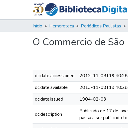
Início
Hemeroteca
Periódicos Paulistas
O Commercio de São P
dc.date.accessioned
2013-11-08T19:40:28
dc.date.available
2013-11-08T19:40:28
dc.date.issued
1904-02-03
Publicado de 17 de jane
dc.description
passa a ser publicado to