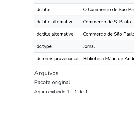
dc.title
O Commercio de São Pau
dc.title.alternative
Commercio de S. Paulo
dc.title.alternative
Commercio de São Paul
dc.type
Jornal
dcterms.provenance
Biblioteca Mário de And
Arquivos
Pacote original
Agora exibindo
1 - 1 de 1