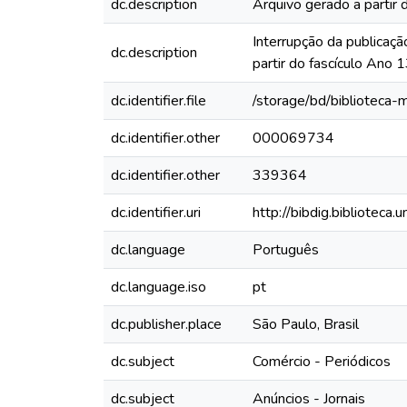
dc.description
Arquivo gerado a partir 
Interrupção da publicaçã
dc.description
partir do fascículo Ano
dc.identifier.file
/storage/bd/biblioteca
dc.identifier.other
000069734
dc.identifier.other
339364
dc.identifier.uri
http://bibdig.biblioteca
dc.language
Português
dc.language.iso
pt
dc.publisher.place
São Paulo, Brasil
dc.subject
Comércio - Periódicos
dc.subject
Anúncios - Jornais