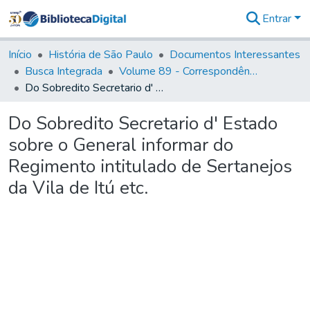
Entrar
Comunidades
&
Início
História de São Paulo
Documentos Interessantes
Coleções
Busca Integrada
Volume 89 - Correspondência do então Governador e Capitão General de São Paulo, Antonio Manoel de Mello Castro (1797-1802)
Tudo na
Do Sobredito Secretario d' Estado sobre o General informar do Regimento intitulado de Sertanejos da Vila de Itú etc.
Biblioteca
Digital
Do Sobredito Secretario d' Estado
Estatísticas
sobre o General informar do
Regimento intitulado de Sertanejos
da Vila de Itú etc.