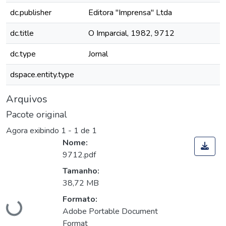
dc.publisher
Editora "Imprensa" Ltda
dc.title
O Imparcial, 1982, 9712
dc.type
Jornal
dspace.entity.type
Arquivos
Pacote original
Agora exibindo
1 - 1 de 1
Nome:
9712.pdf
Tamanho:
Carregando...
38,72 MB
Formato:
Adobe Portable Document
Format