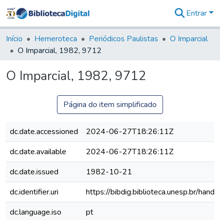
Entrar
Comunidades
&
Início
Hemeroteca
Periódicos Paulistas
O Imparcial
Coleções
O Imparcial, 1982, 9712
Tudo na
Biblioteca
O Imparcial, 1982, 9712
Digital
Estatísticas
Página do item simplificado
dc.date.accessioned
2024-06-27T18:26:11Z
dc.date.available
2024-06-27T18:26:11Z
dc.date.issued
1982-10-21
dc.identifier.uri
https://bibdig.biblioteca.unesp.br/han
dc.language.iso
pt