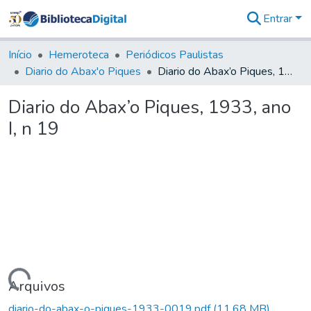
Entrar
Comunidades
&
Início
Hemeroteca
Periódicos Paulistas
Coleções
Diario do Abax'o Piques
Diario do Abax’o Piques, 1933, ano I, n 19
Tudo na
Biblioteca
Diario do Abax’o Piques, 1933, ano
Digital
I, n 19
Estatísticas
Carregando...
Arquivos
diario-do-abax-o-piques-1933-0019.pdf
(11,68 MB)