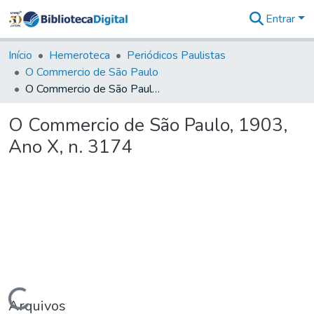
Entrar
Comunidades
&
Início
Hemeroteca
Periódicos Paulistas
Coleções
O Commercio de São Paulo
Tudo na
O Commercio de São Paulo, 1903, Ano X, n. 3174
Biblioteca
Digital
O Commercio de São Paulo, 1903,
Estatísticas
Ano X, n. 3174
Carregando...
Arquivos