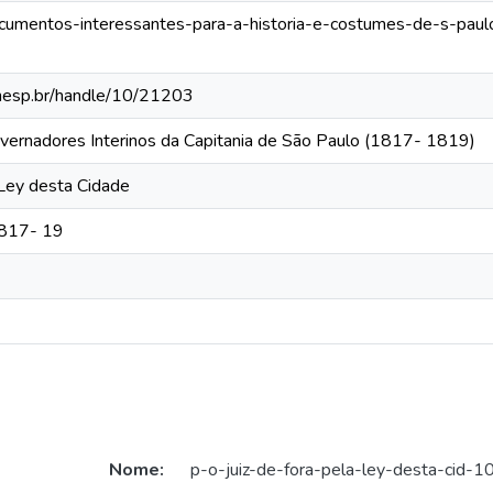
documentos-interessantes-para-a-historia-e-costumes-de-s-paulo
.unesp.br/handle/10/21203
vernadores Interinos da Capitania de São Paulo (1817- 1819)
 Ley desta Cidade
1817- 19
Nome:
p-o-juiz-de-fora-pela-ley-desta-cid-1