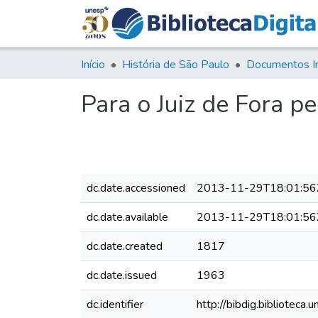
Início
História de São Paulo
Documentos I
Para o Juiz de Fora p
dc.date.accessioned
2013-11-29T18:01:56
dc.date.available
2013-11-29T18:01:56
dc.date.created
1817
dc.date.issued
1963
dc.identifier
http://bibdig.bibliote