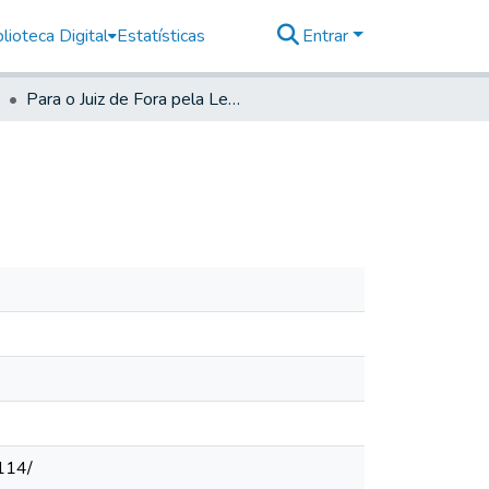
lioteca Digital
Estatísticas
Entrar
Para o Juiz de Fora pela Ley desta Cidade
114/