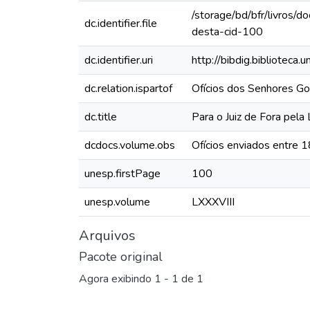
/storage/bd/bfr/livros/
dc.identifier.file
desta-cid-100
dc.identifier.uri
http://bibdig.biblioteca
dc.relation.ispartof
Ofícios dos Senhores Go
dc.title
Para o Juiz de Fora pela
dcdocs.volume.obs
Ofícios enviados entre 
unesp.firstPage
100
unesp.volume
LXXXVIII
Arquivos
Pacote original
Agora exibindo
1 - 1 de 1