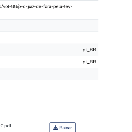
/vol-88/p-o-juiz-de-fora-pela-ley-
pt_BR
pt_BR
00.pdf
Baixar