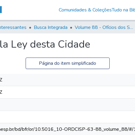
Comunidades & Coleções
Tudo na Bib
nteressantes
Busca Integrada
Volume 88 - Ofícios dos Senhores Governadores Interinos da Capitania de São Paulo (1817- 1819)
ela Ley desta Cidade
Página do item simplificado
Z
Z
ca.unesp.br/bd/bfr/or/10.5016_10-ORDCISP-63-88_volume_88/#/