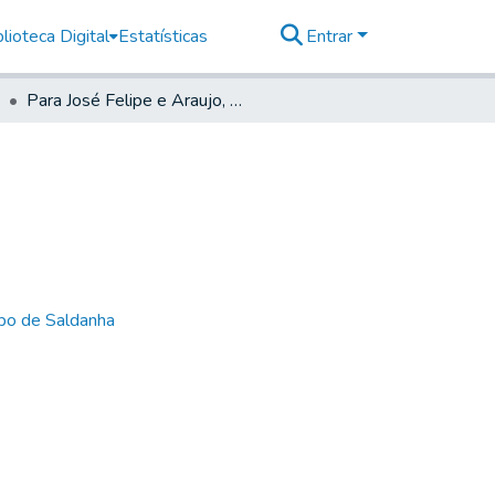
lioteca Digital
Estatísticas
Entrar
Para José Felipe e Araujo, em o Rio de Janeiro
bo de Saldanha