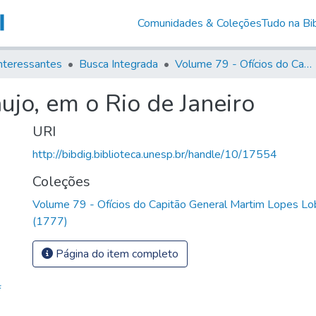
Comunidades & Coleções
Tudo na Bib
nteressantes
Busca Integrada
Volume 79 - Ofícios do Capitão General Martim Lopes Lobo de Saldanha (1777)
ujo, em o Rio de Janeiro
URI
http://bibdig.biblioteca.unesp.br/handle/10/17554
Coleções
Volume 79 - Ofícios do Capitão General Martim Lopes Lo
(1777)
Página do item completo
f