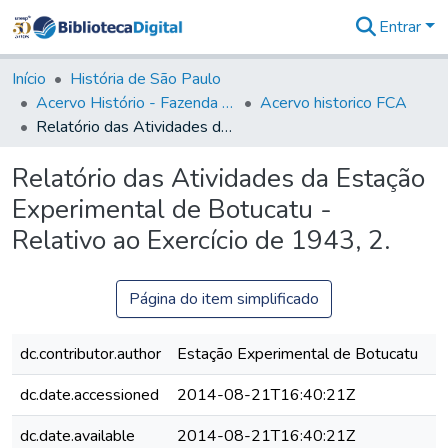
Entrar
Comunidades
&
Início
História de São Paulo
Coleções
Acervo Histório - Fazenda Lageado
Acervo historico FCA
Tudo na
Relatório das Atividades da Estação Experimental de Botucatu - Relativo ao Exercício de 1943, 2.
Biblioteca
Digital
Relatório das Atividades da Estação
Estatísticas
Experimental de Botucatu -
Relativo ao Exercício de 1943, 2.
Página do item simplificado
dc.contributor.author
Estação Experimental de Botucatu
dc.date.accessioned
2014-08-21T16:40:21Z
dc.date.available
2014-08-21T16:40:21Z