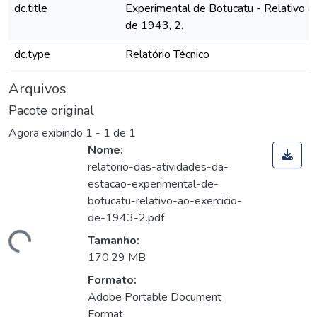
dc.title
Experimental de Botucatu - Relativo ao
de 1943, 2.
dc.type
Relatório Técnico
Arquivos
Pacote original
Agora exibindo
1 - 1 de 1
Nome:
relatorio-das-atividades-da-
estacao-experimental-de-
botucatu-relativo-ao-exercicio-
de-1943-2.pdf
egando...
Tamanho:
170,29 MB
Formato:
Adobe Portable Document
Format