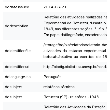
dc.date.issued
2014-08-21
Relatório das atividades realizadas na
Experimental de Botucatu, durante o a
dc.description
1943, nas diferentes seções. 319p. 5 
Em papel datilografado, encadernado.
/storage/bd/bla/relatorio/relatorio-das-
dc.identifier.file
atividades-da-estacao-experimental-
botucatu/relativo-ao-exercicio-de-194
dc.identifier.uri
http://bibdig.biblioteca.unesp.br/hand
dc.language.iso
Português
dc.subject
relatórios técnicos
dc.subject
Botucatu (SP)- relatórios -1943
Relatório das Atividades da Estação