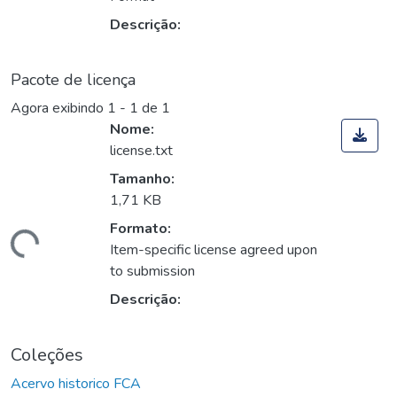
Descrição:
Pacote de licença
Agora exibindo
1 - 1 de 1
Nome:
license.txt
Tamanho:
1,71 KB
Formato:
egando...
Item-specific license agreed upon
to submission
Descrição:
Coleções
Acervo historico FCA