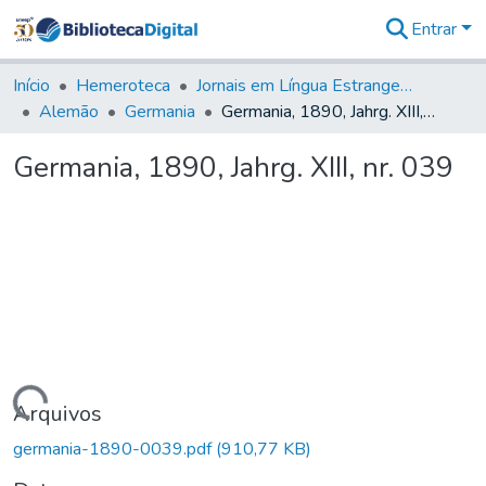
Entrar
Comunidades
&
Início
Hemeroteca
Jornais em Língua Estrangeira
Coleções
Alemão
Germania
Germania, 1890, Jahrg. XIII, nr. 039
Tudo na
Biblioteca
Germania, 1890, Jahrg. XIII, nr. 039
Digital
Estatísticas
Carregando...
Arquivos
germania-1890-0039.pdf
(910,77 KB)