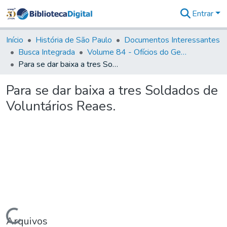
Entrar
Comunidades
&
Início
História de São Paulo
Documentos Interessantes
Coleções
Busca Integrada
Volume 84 - Ofícios do General Martins Lopes de Saldanha (Governador da Capitania): 1782- 1786
Tudo na
Para se dar baixa a tres Soldados de Voluntários Reaes.
Biblioteca
Digital
Para se dar baixa a tres Soldados de
Estatísticas
Voluntários Reaes.
Carregando...
Arquivos