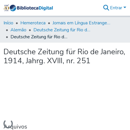
Entrar
Comunidades
&
Início
Hemeroteca
Jornais em Língua Estrangeira
Coleções
Alemão
Deutsche Zeitung für Rio de Janeiro
Tudo na
Deutsche Zeitung für Rio de Janeiro, 1914, Jahrg. XVIII, nr. 251
Biblioteca
Digital
Deutsche Zeitung für Rio de Janeiro,
Estatísticas
1914, Jahrg. XVIII, nr. 251
Carregando...
Arquivos