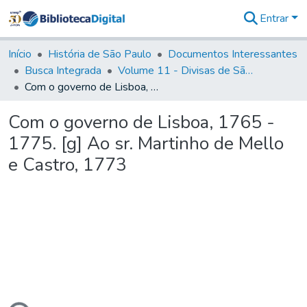
Entrar
Comunidades
&
Início
História de São Paulo
Documentos Interessantes
Coleções
Busca Integrada
Volume 11 - Divisas de São Paulo e Minas Gerais
Tudo na
Com o governo de Lisboa, 1765 - 1775. [g] Ao sr. Martinho de Mello e Castro, 1773
Biblioteca
Digital
Com o governo de Lisboa, 1765 -
Estatísticas
1775. [g] Ao sr. Martinho de Mello
e Castro, 1773