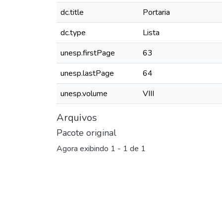
dc.title
Portaria
dc.type
Lista
unesp.firstPage
63
unesp.lastPage
64
unesp.volume
VIII
Arquivos
Pacote original
Agora exibindo
1 - 1 de 1