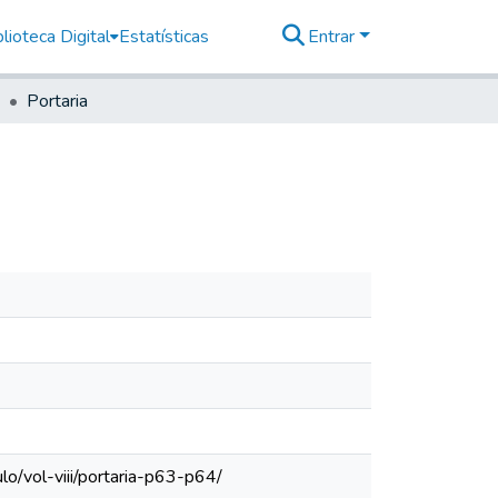
lioteca Digital
Estatísticas
Entrar
Portaria
o/vol-viii/portaria-p63-p64/