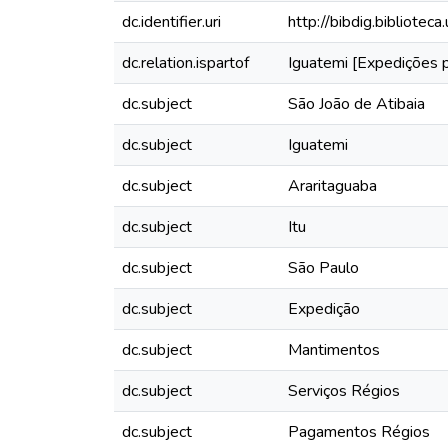
dc.identifier.uri
http://bibdig.bibliote
dc.relation.ispartof
Iguatemi [Expedições p
dc.subject
São João de Atibaia
dc.subject
Iguatemi
dc.subject
Araritaguaba
dc.subject
Itu
dc.subject
São Paulo
dc.subject
Expedição
dc.subject
Mantimentos
dc.subject
Serviços Régios
dc.subject
Pagamentos Régios