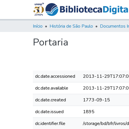
Início
História de São Paulo
Documentos I
Portaria
dc.date.accessioned
2013-11-29T17:07:
dc.date.available
2013-11-29T17:07:
dc.date.created
1773-09-15
dc.date.issued
1895
dc.identifier.file
/storage/bd/bfr/livros