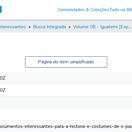
Comunidades & Coleções
Tudo na Bib
nteressantes
Busca Integrada
Volume 08 - Iguatemi [Expedições para proteção e sustento]
Página do item simplificado
00Z
00Z
/documentos-interessantes-para-a-historia-e-costumes-de-s-paul