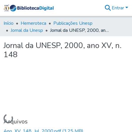
Entrar
Comunidades
&
Início
Hemeroteca
Publicações Unesp
Coleções
Jornal da Unesp
Jornal da UNESP, 2000, ano XV, n. 148
Tudo na
Biblioteca
Jornal da UNESP, 2000, ano XV, n.
Digital
148
Estatísticas
Carregando...
Arquivos
Ano_XV_148_Jul_2000.pdf
(3,25 MB)