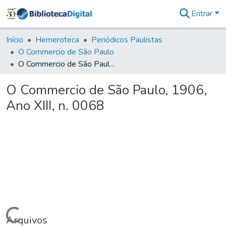
Entrar
Comunidades
&
Início
Hemeroteca
Periódicos Paulistas
Coleções
O Commercio de São Paulo
Tudo na
O Commercio de São Paulo, 1906, Ano XIII, n. 0068
Biblioteca
Digital
O Commercio de São Paulo, 1906,
Estatísticas
Ano XIII, n. 0068
Arquivos