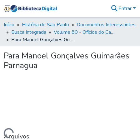
Entrar
Comunidades
&
Início
História de São Paulo
Documentos Interessantes
Coleções
Busca Integrada
Volume 80 - Ofícios do Capitão General Martim Lopes Lobo de Saldanha (1777-1780)
Tudo na
Para Manoel Gonçalves Guimarães Parnagua
Biblioteca
Digital
Para Manoel Gonçalves Guimarães
Estatísticas
Parnagua
Arquivos