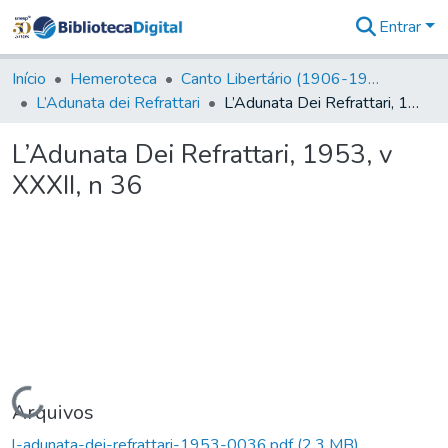
Entrar
Comunidades
&
Início
Hemeroteca
Canto Libertário (1906-1995)
Coleções
L’Adunata dei Refrattari
L’Adunata Dei Refrattari, 1953, v XXXII, n 36
Tudo na
Biblioteca
L’Adunata Dei Refrattari, 1953, v
Digital
XXXII, n 36
Estatísticas
Carregando...
Arquivos
l-adunata-dei-refrattari-1953-0036.pdf
(2,3 MB)