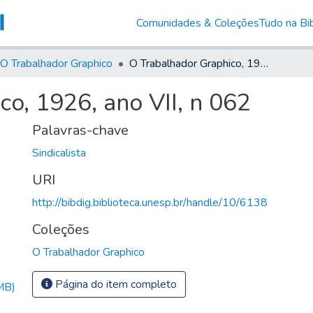
Comunidades & Coleções
Tudo na Bib
O Trabalhador Graphico
O Trabalhador Graphico, 1926, ano VII, n 062
o, 1926, ano VII, n 062
Palavras-chave
Sindicalista
URI
http://bibdig.biblioteca.unesp.br/handle/10/6138
Coleções
O Trabalhador Graphico
Página do item completo
MB)