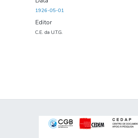
Data
1926-05-01
Editor
C.E. da U.T.G.