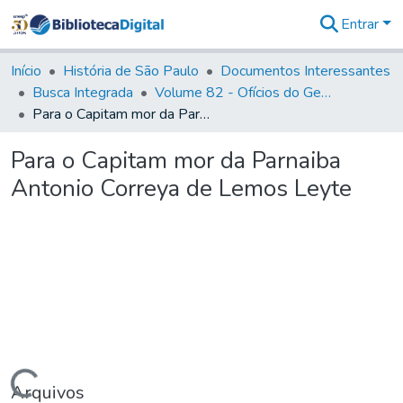
Entrar
Comunidades
&
Início
História de São Paulo
Documentos Interessantes
Coleções
Busca Integrada
Volume 82 - Ofícios do General Martim Lopes Lobo de Saldanha (Governador da Capitania): 1779- 1780
Tudo na
Para o Capitam mor da Parnaiba Antonio Correya de Lemos Leyte
Biblioteca
Digital
Para o Capitam mor da Parnaiba
Estatísticas
Antonio Correya de Lemos Leyte
Arquivos