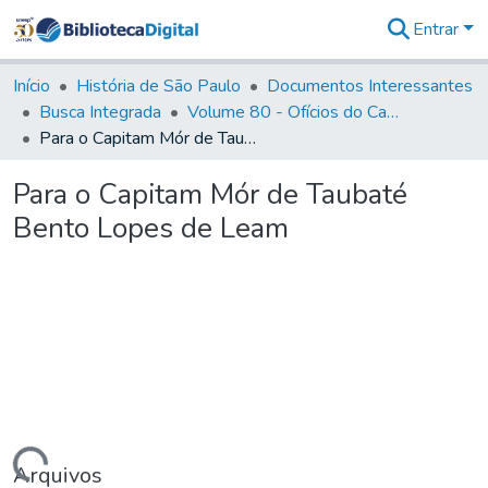
Entrar
Comunidades
&
Início
História de São Paulo
Documentos Interessantes
Coleções
Busca Integrada
Volume 80 - Ofícios do Capitão General Martim Lopes Lobo de Saldanha (1777-1780)
Tudo na
Para o Capitam Mór de Taubaté Bento Lopes de Leam
Biblioteca
Digital
Para o Capitam Mór de Taubaté
Estatísticas
Bento Lopes de Leam
Arquivos