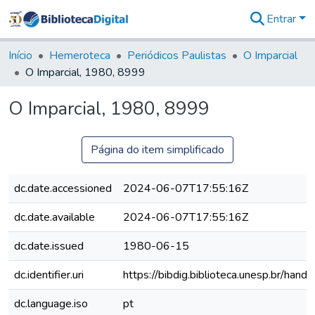
Entrar
Comunidades
&
Início
Hemeroteca
Periódicos Paulistas
O Imparcial
Coleções
O Imparcial, 1980, 8999
Tudo na
Biblioteca
O Imparcial, 1980, 8999
Digital
Estatísticas
Página do item simplificado
dc.date.accessioned
2024-06-07T17:55:16Z
dc.date.available
2024-06-07T17:55:16Z
dc.date.issued
1980-06-15
dc.identifier.uri
https://bibdig.biblioteca.unesp.br/han
dc.language.iso
pt