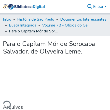
Entrar
Comunidades
&
Início
História de São Paulo
Documentos Interessantes
Coleções
Busca Integrada
Volume 78 - Ofícios do General Martim Lopes Lobo de Saldanha (1777)
Tudo na
Para o Capitam Mór de Sorocaba Salvador. de Olyveira Leme.
Biblioteca
Digital
Para o Capitam Mór de Sorocaba
Estatísticas
Salvador. de Olyveira Leme.
ndo...
Arquivos