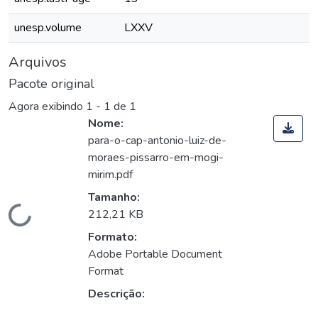
unesp.volume
LXXV
Arquivos
Pacote original
Agora exibindo
1 - 1 de 1
Nome:
para-o-cap-antonio-luiz-de-
moraes-pissarro-em-mogi-
mirim.pdf
Tamanho:
Carregando...
212,21 KB
Formato:
Adobe Portable Document
Format
Descrição: