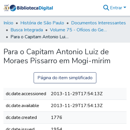
Entrar
Comunidades
&
Início
História de São Paulo
Documentos Interessantes
Coleções
Busca Integrada
Volume 75 - Ofícios do General Martim Lopes Lobo de Saldanha (Governador da Capitania): 1776-1777
Tudo na
Para o Capitam Antonio Luiz de Moraes Pissarro em Mogi-mirim
Biblioteca
Digital
Para o Capitam Antonio Luiz de
Estatísticas
Moraes Pissarro em Mogi-mirim
Página do item simplificado
dc.date.accessioned
2013-11-29T17:54:13Z
dc.date.available
2013-11-29T17:54:13Z
dc.date.created
1776
dc.date.issued
1954