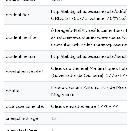
http://bibdig.biblioteca.unesp.br/bd/bf
dc.identifier
ORDCISP-50-75_volume_75/#/16/
/storage/bd/bfr/livros/documentos-int
dc.identifier.file
a-historia-e-costumes-de-s-paulo/vol-
cap-antonio-luiz-de-moraes-pissarro-
dc.identifier.uri
http://bibdig.biblioteca.unesp.br/hand
Ofícios do General Martim Lopes Lobo
dc.relation.ispartof
(Governador da Capitania): 1776-1777
Para o Capitam Antonio Luiz de Morae
dc.title
Mogi-mirim
dcdocs.volume.obs
Ofícios enviados entre 1776- 77
unesp.firstPage
12
unesp.lastPage
13