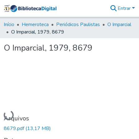
Entrar
Comunidades
&
Início
Hemeroteca
Periódicos Paulistas
O Imparcial
Coleções
O Imparcial, 1979, 8679
Tudo na
Biblioteca
O Imparcial, 1979, 8679
Digital
Estatísticas
Carregando...
Arquivos
8679.pdf
(13,17 MB)