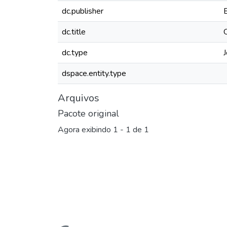
dc.publisher
dc.title
dc.type
J
dspace.entity.type
Arquivos
Pacote original
Agora exibindo
1 - 1 de 1