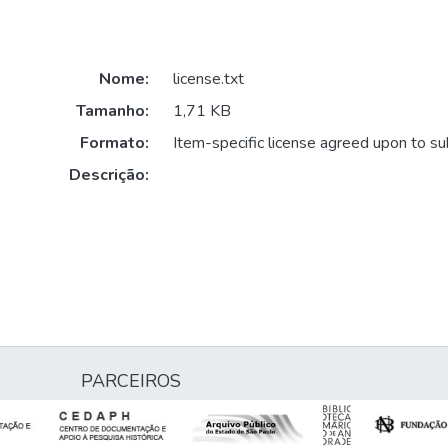
Nome:
license.txt
Tamanho:
1,71 KB
Formato:
Item-specific license agreed upon to s
Descrição:
PARCEIROS