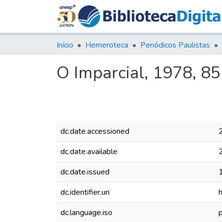
Início
Hemeroteca
Periódicos Paulistas
O Imparcial, 1978, 8
dc.date.accessioned
dc.date.available
dc.date.issued
dc.identifier.uri
dc.language.iso