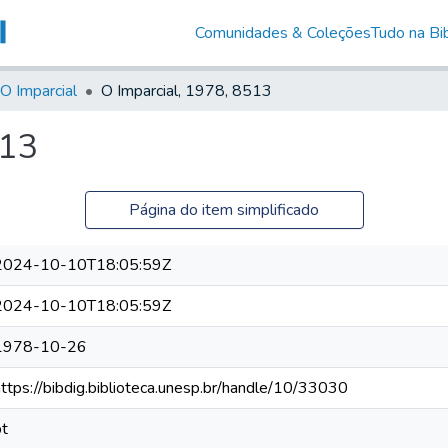
Comunidades & Coleções
Tudo na Bib
O Imparcial
O Imparcial, 1978, 8513
513
Página do item simplificado
2024-10-10T18:05:59Z
2024-10-10T18:05:59Z
1978-10-26
https://bibdig.biblioteca.unesp.br/handle/10/33030
pt