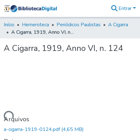
Entrar
Comunidades
&
Início
Hemeroteca
Periódicos Paulistas
A Cigarra
Coleções
A Cigarra, 1919, Anno VI, n. 124
Tudo na
Biblioteca
A Cigarra, 1919, Anno VI, n. 124
Digital
Estatísticas
egando...
Arquivos
a-cigarra-1919-0124.pdf
(4,65 MB)