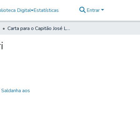
lioteca Digital
Estatísticas
Entrar
Carta para o Capitão José Leme da Silva, em Jaguari
i
e Saldanha aos