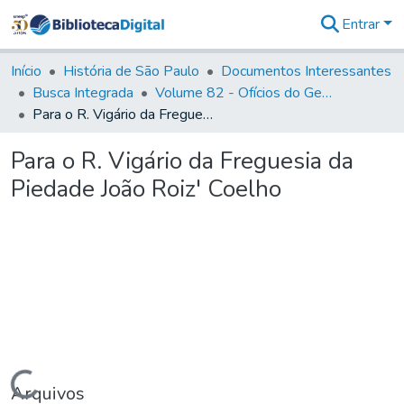
Entrar
Comunidades
&
Início
História de São Paulo
Documentos Interessantes
Coleções
Busca Integrada
Volume 82 - Ofícios do General Martim Lopes Lobo de Saldanha (Governador da Capitania): 1779- 1780
Tudo na
Para o R. Vigário da Freguesia da Piedade João Roiz' Coelho
Biblioteca
Digital
Para o R. Vigário da Freguesia da
Estatísticas
Piedade João Roiz' Coelho
Carregando...
Arquivos