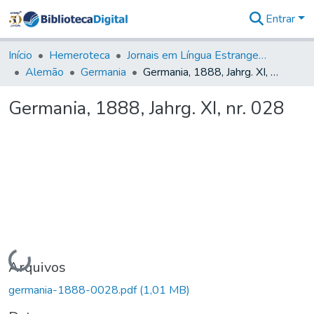
Entrar
Comunidades
&
Início
Hemeroteca
Jornais em Língua Estrangeira
Coleções
Alemão
Germania
Germania, 1888, Jahrg. XI, nr. 028
Tudo na
Biblioteca
Germania, 1888, Jahrg. XI, nr. 028
Digital
Estatísticas
Carregando...
Arquivos
germania-1888-0028.pdf
(1,01 MB)