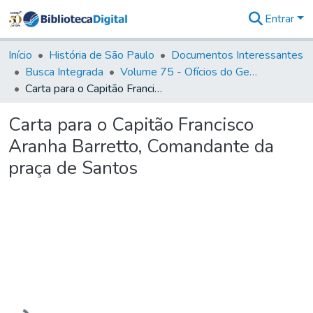
Entrar
Comunidades
&
Início
História de São Paulo
Documentos Interessantes
Coleções
Busca Integrada
Volume 75 - Ofícios do General Martim Lopes Lobo de Saldanha (Governador da Capitania): 1776-1777
Tudo na
Carta para o Capitão Francisco Aranha Barretto, Comandante da praça de Santos
Biblioteca
Digital
Carta para o Capitão Francisco
Estatísticas
Aranha Barretto, Comandante da
praça de Santos
Carregando...