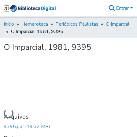
Entrar
Comunidades
&
Início
Hemeroteca
Periódicos Paulistas
O Imparcial
Coleções
O Imparcial, 1981, 9395
Tudo na
Biblioteca
O Imparcial, 1981, 9395
Digital
Estatísticas
Carregando...
Arquivos
9395.pdf
(19,32 MB)