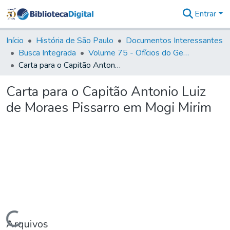
Entrar
Comunidades
&
Início
História de São Paulo
Documentos Interessantes
Coleções
Busca Integrada
Volume 75 - Ofícios do General Martim Lopes Lobo de Saldanha (Governador da Capitania): 1776-1777
Tudo na
Carta para o Capitão Antonio Luiz de Moraes Pissarro em Mogi Mirim
Biblioteca
Digital
Carta para o Capitão Antonio Luiz
Estatísticas
de Moraes Pissarro em Mogi Mirim
Carregando...
Arquivos