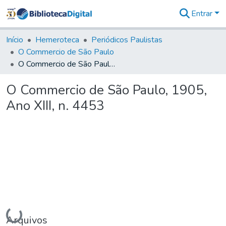
Entrar
Comunidades
&
Início
Hemeroteca
Periódicos Paulistas
Coleções
O Commercio de São Paulo
Tudo na
O Commercio de São Paulo, 1905, Ano XIII, n. 4453
Biblioteca
Digital
O Commercio de São Paulo, 1905,
Estatísticas
Ano XIII, n. 4453
Carregando...
Arquivos