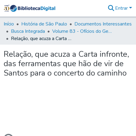
Entrar
Comunidades
&
Início
História de São Paulo
Documentos Interessantes
Coleções
Busca Integrada
Volume 83 - Ofícios do General Martim Lopes Lobo de Saldanha (Governador da Capitania): 1780- 1782
Tudo na
Relação, que acuza a Carta infronte, das ferramentas que hão de vir de Santos para o concerto do caminho
Biblioteca
Digital
Relação, que acuza a Carta infronte,
Estatísticas
das ferramentas que hão de vir de
Santos para o concerto do caminho