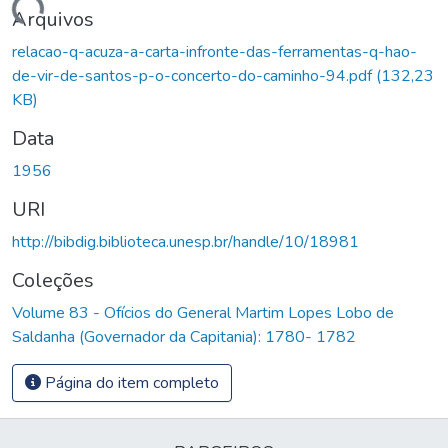
egando...
Arquivos
relacao-q-acuza-a-carta-infronte-das-ferramentas-q-hao-
de-vir-de-santos-p-o-concerto-do-caminho-94.pdf
(132,23
KB)
Data
1956
URI
http://bibdig.biblioteca.unesp.br/handle/10/18981
Coleções
Volume 83 - Ofícios do General Martim Lopes Lobo de
Saldanha (Governador da Capitania): 1780- 1782
Página do item completo