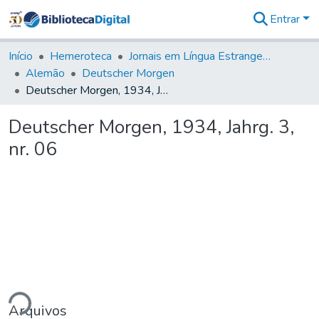
Entrar
Comunidades
&
Início
Hemeroteca
Jornais em Língua Estrangeira
Coleções
Alemão
Deutscher Morgen
Tudo na
Deutscher Morgen, 1934, Jahrg. 3, nr. 06
Biblioteca
Digital
Deutscher Morgen, 1934, Jahrg. 3,
Estatísticas
nr. 06
ndo...
Arquivos